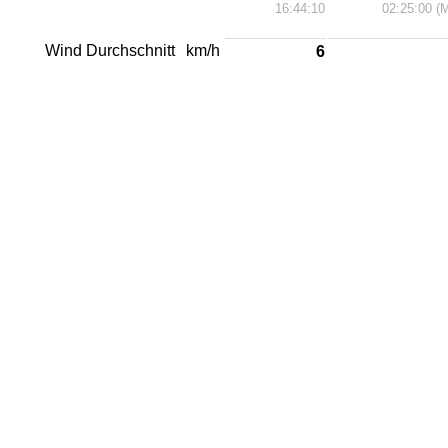
16:44:10
02:25:00 (
Wind Durchschnitt
km/h
6