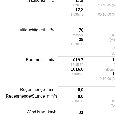
Taupunkt
°C
17,8
11:28:33
13:40:45 (
12,2
17:35:42
00:10:00 (
Luftfeuchtigkeit
%
76
07:25:24
0
38
(Mi
15:30:35
1
(S
Barometer
mbar
1019,7
1
12:45:59
1
1016,6
(Donn
1
00:08:58
19:10:00 (
Regenmenge
mm
0,0
Regenmenge/Stunde
mm/h
0,0
00:04:35
0
(S
Wind Max
km/h
31