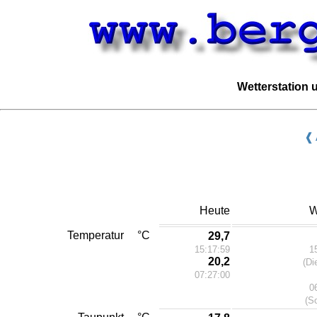
Wetterstation
❰ 
Heute
W
Temperatur
°C
29,7
15:17:59
1
20,2
(Di
07:27:00
0
(S